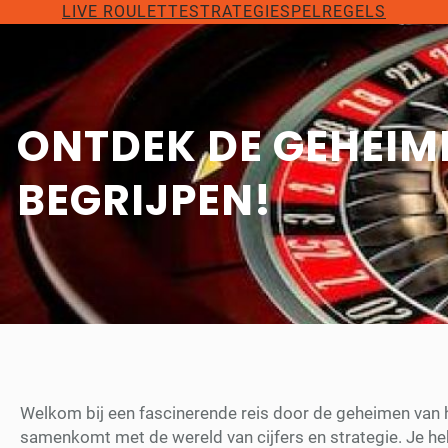
Spring
LIVE ROULETTE
STRATEGIE
SPELREGELS
naar
de
inhoud
ONTDEK DE GEHEIME
BEGRIJPEN!
Welkom bij een fascinerende reis door de ‍geheimen ⁢van 
samenkomt‍ met ‍de wereld van cijfers en strategie. Je hebt