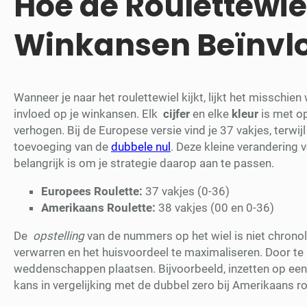
Hoe de Roulettewiel
‍Winkansen Beïnvl
Wanneer‍ je naar het⁢ roulettewiel kijkt, lijkt het misschien 
invloed‌ op je⁢ winkansen. Elk ⁢
cijfer
en elke‌
kleur
is met op
verhogen. Bij de Europese versie vind je 37 vakjes, terwij
toevoeging ⁤van de
dubbele nul
. Deze kleine ‍verandering 
belangrijk‌ is om je strategie​ daarop aan te passen.
Europees⁣ Roulette:
37 vakjes ​(0-36)
Amerikaans Roulette:
38 vakjes ⁣(00 en 0-36)
De ​
opstelling
van de nummers ⁣op ⁢het wiel is ⁤niet chrono
verwarren en​ het ⁣huisvoordeel te maximaliseren. ⁤Door te 
weddenschappen plaatsen. ⁤Bijvoorbeeld, inzetten op een e
kans in⁣ vergelijking met de​ dubbel⁣ zero bij Amerikaans ro