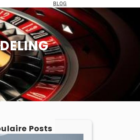
BLOG
NDELING
ulaire Posts