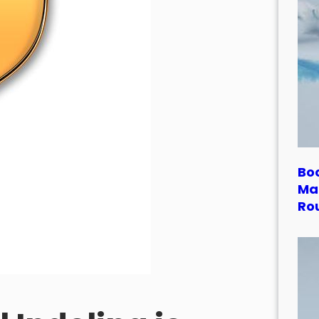
Boo
Mar
Rou