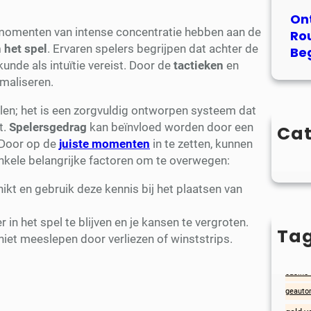
On
d momenten van intense concentratie hebben aan de
Rou
 het spel
. Ervaren ​spelers begrijpen⁣ dat⁤ achter de
Beg
unde​ als intuïtie vereist.‍ Door ‌de
tactieken
en
imaliseren.
llen; het is ‍een zorgvuldig ontworpen systeem dat
t.
Spelersgedrag
‌kan ⁣beïnvloed worden door een
Cat
 Door ‌op de
juiste momenten
in te zetten, kunnen
C
enkele​ belangrijke factoren om te overwegen:
kt en gebruik ⁣deze ‍kennis⁢ bij het plaatsen van
in⁢ het ​spel‌ te blijven en ‌je kansen te vergroten.
Ta
iet⁤ meeslepen ⁢door verliezen‌ of ⁢winststrips.
bonu
casino 
geauto