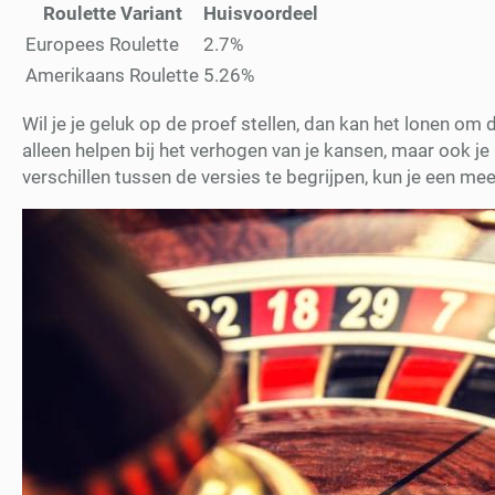
Roulette Variant
Huisvoordeel
Europees Roulette
2.7%
Amerikaans Roulette
5.26%
Wil je ⁢je geluk op​ de proef stellen, dan‌ kan het lonen ⁤om 
alleen helpen bij ‍het⁢ verhogen van ​je kansen, maar ook je pl
verschillen tussen ⁤de​ versies​ te begrijpen, kun je een m