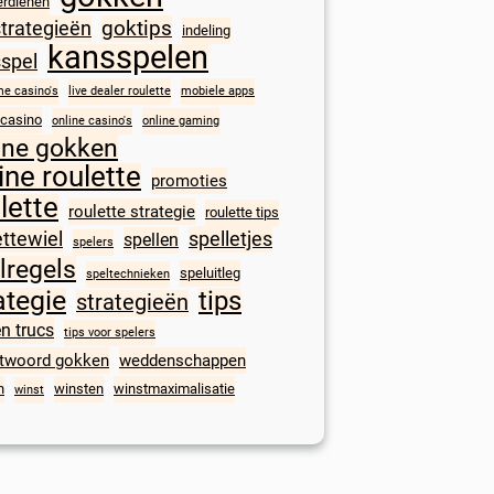
erdienen
goktips
trategieën
indeling
kansspelen
spel
me casino's
live dealer roulette
mobiele apps
 casino
online casino's
online gaming
ine gokken
ine roulette
promoties
lette
roulette strategie
roulette tips
ettewiel
spelletjes
spellen
spelers
lregels
speluitleg
speltechnieken
ategie
tips
strategieën
en trucs
tips voor spelers
ntwoord gokken
weddenschappen
n
winsten
winstmaximalisatie
winst