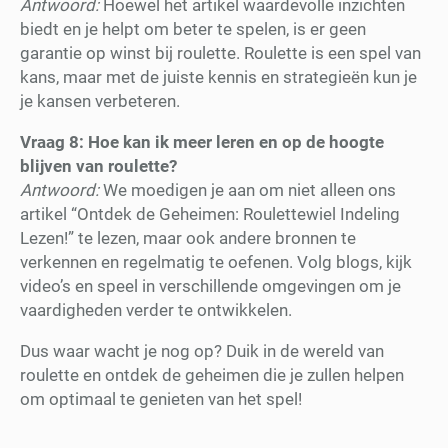
Antwoord:
Hoewel het ‍artikel waardevolle inzichten
biedt en je helpt om beter te spelen, is er geen
⁣garantie op winst bij roulette.‍ Roulette is een spel van
kans, maar met de juiste kennis en strategieën kun je
je kansen verbeteren.
Vraag 8: Hoe kan ik meer leren en op de hoogte
blijven van roulette?
Antwoord:
We moedigen je⁢ aan om niet alleen ons
⁣artikel “Ontdek de Geheimen: Roulettewiel Indeling
Lezen!” te lezen, maar ‍ook andere bronnen te
verkennen en regelmatig te oefenen. Volg blogs, kijk⁢
video’s en speel in verschillende omgevingen om je
vaardigheden verder te ontwikkelen.
Dus waar⁣ wacht je nog op? Duik in de wereld van
roulette en ontdek de geheimen ‍die je zullen helpen
om‌ optimaal te genieten van het spel!