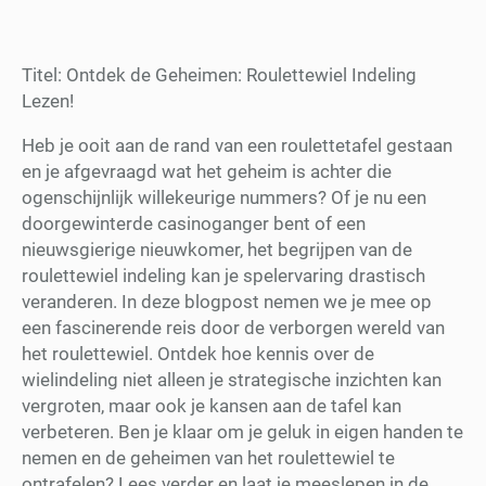
Titel: Ontdek de Geheimen: Roulettewiel Indeling
Lezen!
Heb je ooit aan de ⁢rand van een ⁣roulettetafel gestaan
en je afgevraagd wat het geheim is achter die
ogenschijnlijk willekeurige nummers? Of je nu een
doorgewinterde casinoganger bent of een
nieuwsgierige nieuwkomer, het begrijpen van de ​
roulettewiel indeling kan je‌ spelervaring drastisch
veranderen. In deze blogpost nemen we je mee ⁢op⁣
een fascinerende reis door de verborgen wereld​ van
het roulettewiel. Ontdek hoe ‌kennis over de
wielindeling niet alleen je strategische inzichten kan
vergroten, maar ​ook je kansen​ aan ‍de tafel kan
verbeteren. Ben je klaar om je geluk in eigen handen te
nemen en de geheimen van het roulettewiel⁤ te
ontrafelen? Lees ⁣verder en laat je meeslepen in de