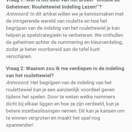
Geheimen: Roulettewiel Indeling Lezen!”?
Antwoord:
‍In dit artikel willen we je kennismaken met
de intrigerende wereld ⁣van roulette en hoe het
begrijpen van de indeling van het roulettewiel je kan
helpen je spelstrategieën te verbeteren. We onthullen
de ​geheimen achter de nummering en kleurverdeling,
zodat je beter voorbereid aan de tafel kunt
verschijnen.
Vraag 2:⁣ Waarom zou ik me verdiepen in ​de indeling
van het roulettewiel?
Antwoord:
Het begrijpen van de indeling van ‍het
roulettewiel kan je een⁢ aanzienlijk voordeel geven
tijdens het spelen.‍ Door te​ weten welke nummers
dicht⁣ bij elkaar liggen en hoe ze zijn verdeeld, ‌kun je
betere inzetbeslissingen nemen. Dit kan je kansen om
te ⁢winnen vergroten en maakt het spel⁣ nog
spannender!