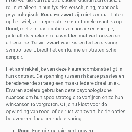
In de wereld van roulette spelen kleuren een cruciale
rol, niet alleen in hun fysieke ​verschijning, maar ook
psychologisch.
Rood en zwart
zijn niet zomaar tinten
op het wiel; ⁢ze roepen sterke emotionele reacties op.
Rood
, ​met zijn ⁤associaties van passie en energie,
prikkelt de speler om te wedden met ​vertrouwen en
adrenaline. Terwijl
zwart
‍vaak sereniteit en ervaring
symboliseert, biedt het een kalme en strategische
aanpak.
Het aantrekkelijke van deze kleurencombinatie ligt in
hun contrast. De‌ spanning tussen riskante passies en
beredeneerde strategieën maakt iedere draai uniek.
Ervaren spelers gebruiken deze psychologische
nuances om hun speelstrategie te verfijnen en zo hun
winkansen te ⁤vergroten. Of je nu kiest voor de
opwinding van rood, ⁣of de rust van zwart, beide opties
beloven een fascinerende ervaring.
Rood
: Energie, passie, vertrouwen