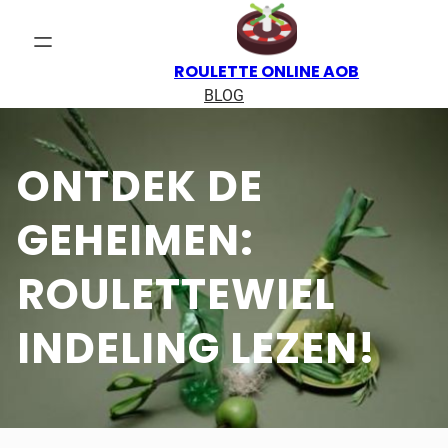
Spring
naar
de
ROULETTE ONLINE AOB
inhoud
BLOG
ONTDEK DE
GEHEIMEN:
ROULETTEWIEL
INDELING LEZEN!