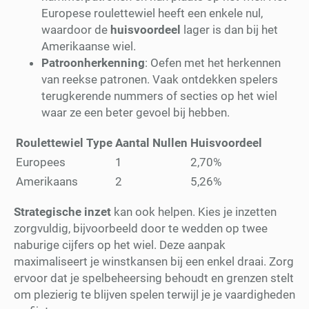
Europese roulettewiel heeft een enkele nul,
waardoor de
huisvoordeel
lager is dan bij⁣ het
Amerikaanse wiel.
Patroonherkenning
: Oefen met het herkennen
van reekse patronen. Vaak ⁣ontdekken spelers
terugkerende nummers of secties op het wiel
waar ze een beter ‍gevoel bij hebben.
Roulettewiel Type
Aantal Nullen
Huisvoordeel
Europees
1
2,70%
Amerikaans
2
5,26%
Strategische inzet
kan ook helpen. Kies je inzetten
zorgvuldig, bijvoorbeeld door te wedden op twee
naburige cijfers op het wiel. Deze aanpak
maximaliseert je winstkansen bij een ​enkel ⁤draai. Zorg⁤
ervoor⁤ dat je spelbeheersing behoudt en grenzen stelt
om plezierig te blijven spelen‌ terwijl je je vaardigheden