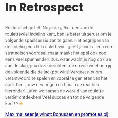
In Retrospect
En daar heb je het! Nu je de geheimen‌ van ⁢de
roulettewiel indeling kent, ben je beter uitgerust om je
volgende speelsessie ⁤aan te gaan. Het begrijpen van
de indeling van het roulettewiel⁣ geeft je niet alleen een
​strategisch voordeel, maar maakt het spel ook nog
eens veel spannender! Dus, waar ‌wacht ​je nog op? Ga
aan de slag, pas deze inzichten toe en wie weet ​ben jij
de⁢ volgende die de jackpot wint! Vergeet niet om
verantwoord te spelen en vooral te genieten van‌ het
spel. Deel jouw ervaringen en tips in de⁤ reacties
hieronder! ‌Laten we samen de wereld van roulette
‌verder ontdekken!⁤ Veel succes en tot de volgende
keer! ?
Maximaliseer je winst: Bonussen en promoties bij