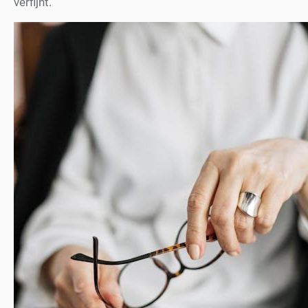
verfijnt.