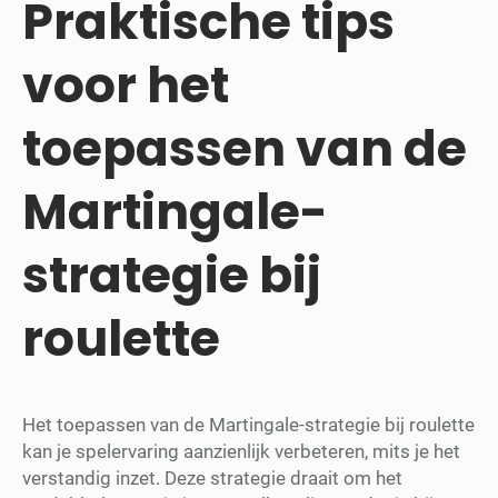
Praktische tips
voor het
toepassen van de
Martingale-
strategie bij
roulette
Het toepassen van de ⁤Martingale-strategie bij roulette
kan je spelervaring ‌aanzienlijk verbeteren, mits je het
verstandig​ inzet. Deze strategie draait om het