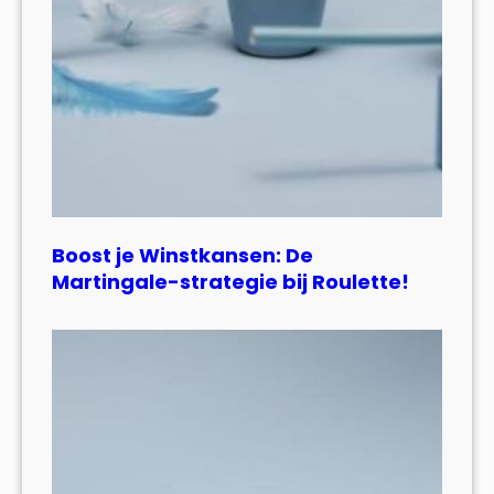
Boost je Winstkansen: De
Martingale-strategie bij Roulette!