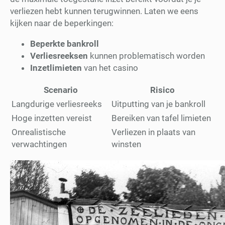
verliezen hebt kunnen terugwinnen. Laten we eens
kijken⁢ naar⁤ de beperkingen:
Beperkte bankroll
Verliesreeksen
kunnen problematisch worden
Inzetlimieten
van het casino
Scenario
Risico
Langdurige verliesreeks
Uitputting van je bankroll
Hoge inzetten vereist
Bereiken⁢ van tafel limieten
Onrealistische
Verliezen in plaats van
verwachtingen
winsten