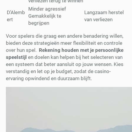
verliezen terug te​ winnen
Minder agressief
D’Alemb
Langzaam herstel
Gemakkelijk te
ert
van verliezen
⁢begrijpen
Voor spelers die graag een andere benadering willen,
bieden deze strategieën meer flexibiliteit en controle
over ‌hun spel. ​
Rekening houden met je persoonlijke
speelstijl
en doelen kan helpen bij het ⁤selecteren van
een systeem dat beter aansluit op jouw wensen. Kies
verstandig en let op⁢ je budget, zodat de casino-
ervaring opwindend en duurzaam blijft.