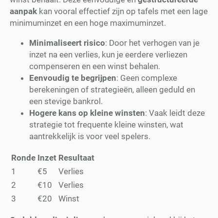
aanpak
kan vooral effectief zijn op tafels met een lage
minimuminzet en‌ een hoge maximuminzet.
Minimaliseert risico
: Door het verhogen van je
inzet ​na een verlies, kun je eerdere verliezen
compenseren en een winst behalen.
Eenvoudig te begrijpen
: Geen complexe
berekeningen of strategieën, alleen geduld en
een stevige bankrol.
Hogere kans op kleine winsten
: Vaak leidt deze
strategie ​tot frequente kleine winsten, wat
aantrekkelijk is voor veel spelers.
Ronde
Inzet
Resultaat
1
€5
Verlies
2
€10
Verlies
3
€20
Winst