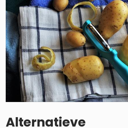
Alternatieve