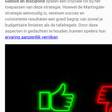
Geduld en discipline
spelen een cruciale rol bij het
toepassen van deze strategie. Hoewel de Martingale-
strategie eenvoudig is, vereisen succes en
consistente resultaten een goed begrip van zowel je
budgettaire limieten‍ als de tafelregels. Door deze
aspecten ⁤in gedachten te houden, kunnen spelers hun
ervaring aanzienlijk verrijken
.