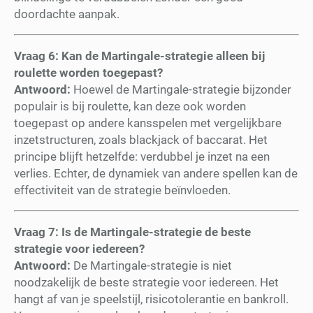
doordachte aanpak.
Vraag 6: Kan de Martingale-strategie alleen bij
roulette worden toegepast?
Antwoord:
Hoewel de Martingale-strategie bijzonder
populair is⁣ bij roulette, kan deze ook worden
toegepast ⁢op andere kansspelen met vergelijkbare
inzetstructuren, zoals blackjack⁤ of baccarat. Het⁤
principe blijft hetzelfde: verdubbel je inzet na een
verlies. Echter, de dynamiek van andere spellen kan de
effectiviteit van de strategie beïnvloeden.
Vraag 7: Is de Martingale-strategie de beste
strategie voor iedereen?
Antwoord:
De Martingale-strategie​ is niet
noodzakelijk de beste strategie voor iedereen. Het
hangt af van ‍je speelstijl, ⁤risicotolerantie en bankroll.⁢