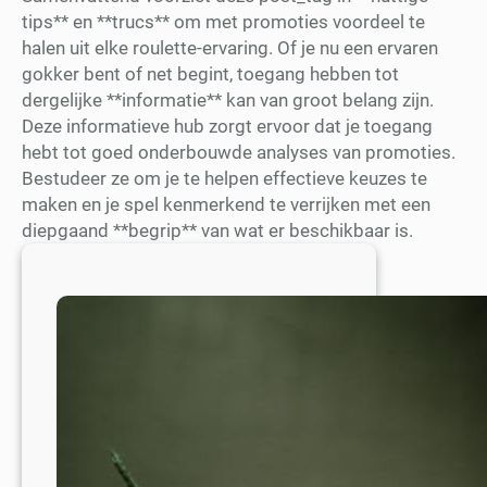
tips** en **trucs** om met promoties voordeel te
halen uit elke roulette-ervaring. Of je nu een ervaren
gokker bent of net begint, toegang hebben tot
dergelijke **informatie** kan van groot belang zijn.
Deze informatieve hub zorgt ervoor dat je toegang
hebt tot goed onderbouwde analyses van promoties.
Bestudeer ze om je te helpen effectieve keuzes te
maken en je spel kenmerkend te verrijken met een
diepgaand **begrip** van wat er beschikbaar is.