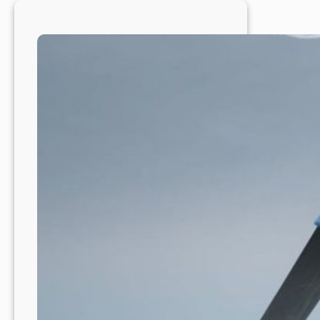
Bonussen
en
promoties
bij
online
roulette!