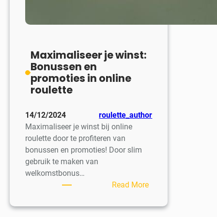
Maximaliseer je winst:
Bonussen en
promoties in online
roulette
14/12/2024
roulette_author
Maximaliseer je winst bij online
roulette door te profiteren van
bonussen en promoties! Door slim
gebruik te maken van
welkomstbonus…
:
Read More
Maximaliseer
je