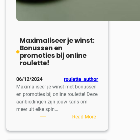
Maximaliseer je winst:
Bonussen en
promoties bij online
roulette!
06/12/2024
roulette_author
Maximaliseer je winst met bonussen
en promoties bij online roulette! Deze
aanbiedingen zijn jouw kans om
meer uit elke spin…
:
Read More
Maximaliseer
je
winst: