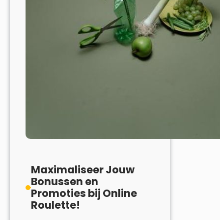
Maximaliseer Jouw
Bonussen en
Promoties bij Online
Roulette!