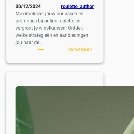
08/12/2024
roulette_author
Maximaliseer jouw bonussen en
promoties bij online roulette en
vergroot je winstkansen! Ontdek
welke strategieën en aanbiedingen
jou naar de…
:
Read More
Maximaliseer
Jouw
Bonussen
en
Promoties
bij
Online
Roulette!