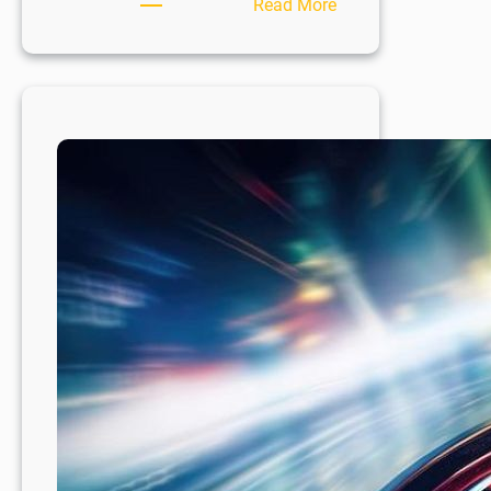
:
Read More
Ontdek
Hoe
Je
Gratis
Online
Roulette
Kunt
Oefenen!