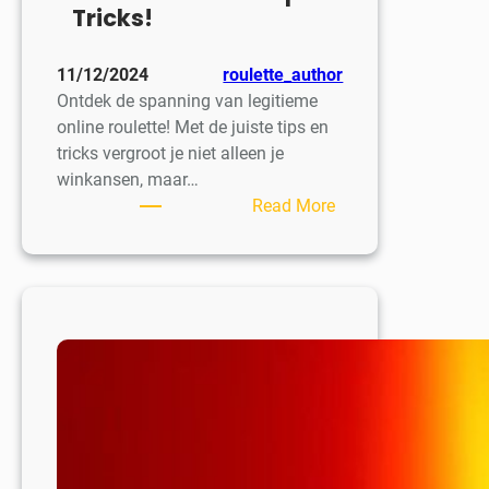
Tricks!
11/12/2024
roulette_author
Ontdek de spanning van legitieme
online roulette! Met de juiste tips en
tricks vergroot je niet alleen je
winkansen, maar…
:
Read More
Ontdek
Legitieme
Online
Roulette:
Tips
&
Tricks!