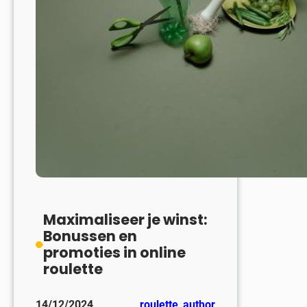
Maximaliseer je winst:
Bonussen en
promoties in online
roulette
14/12/2024
roulette_author