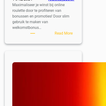
Maximaliseer je winst bij online
roulette door te profiteren van
bonussen en promoties! Door slim
gebruik te maken van
welkomstbonus…
:
Read More
Maximaliseer
je
winst:
Bonussen
en
promoties
in
online
roulette