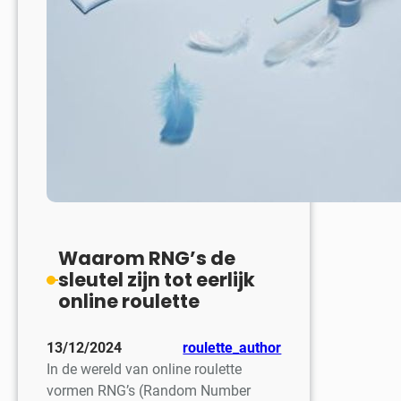
Waarom RNG’s de
sleutel zijn tot eerlijk
online roulette
13/12/2024
roulette_author
In de wereld van online roulette
vormen RNG’s (Random Number