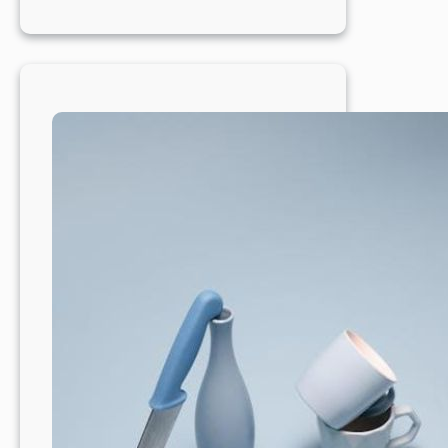
Boost
je
Winstkansen:
De
Martingale-
strategie
bij
Roulette!