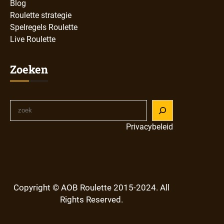
Blog
Roulette strategie
Spelregels Roulette
Live Roulette
Zoeken
S
e
Privacybeleid
a
r
c
h
Copyright © AOB Roulette 2015-2024. All
Rights Reserved.