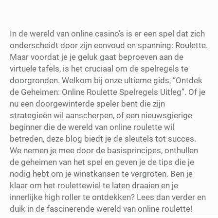
In de wereld⁤ van online casino’s is er ⁢een spel dat​ zich
onderscheidt door zijn eenvoud en spanning: Roulette.
Maar voordat je‌ je geluk gaat beproeven aan de
virtuele tafels, is het cruciaal om de​ spelregels ​te
doorgronden. Welkom bij onze ultieme gids, “Ontdek
de Geheimen: Online Roulette Spelregels Uitleg”. Of je
nu een doorgewinterde speler bent die zijn
strategieën wil aanscherpen, of een nieuwsgierige
beginner die de wereld van online roulette wil
betreden, deze ‌blog⁤ biedt je de sleutels tot succes.
We nemen je mee door de ⁢basisprincipes, onthullen
de ​geheimen ‌van het spel en geven⁢ je de tips‌ die je
nodig hebt om je winstkansen te vergroten. Ben je
klaar om het ⁢roulettewiel te laten draaien en je
innerlijke high roller te ontdekken? Lees dan verder en
duik ⁣in de fascinerende wereld van online roulette!