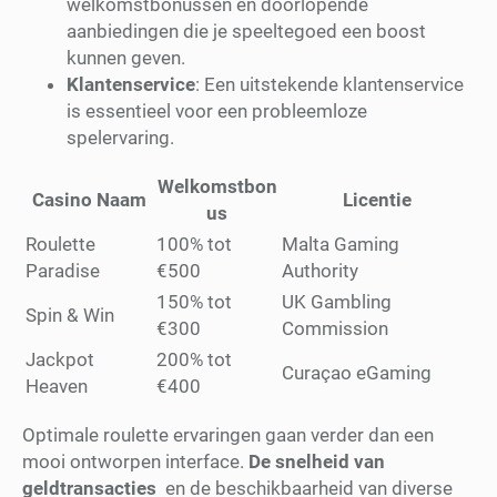
welkomstbonussen en⁢ doorlopende
aanbiedingen die je speeltegoed ‍een boost
kunnen geven.
Klantenservice
: Een uitstekende klantenservice‌
is essentieel voor een probleemloze
spelervaring.
Welkomstbon
Casino Naam
Licentie
us
Roulette
100% tot
Malta Gaming
Paradise
€500
Authority
150% tot
UK ⁤Gambling
Spin & ​Win
€300
Commission
Jackpot
200% tot
Curaçao eGaming
Heaven
€400
Optimale roulette ervaringen gaan verder dan een
mooi ontworpen interface.
De snelheid van
geldtransacties
⁤ en de‌ beschikbaarheid van diverse