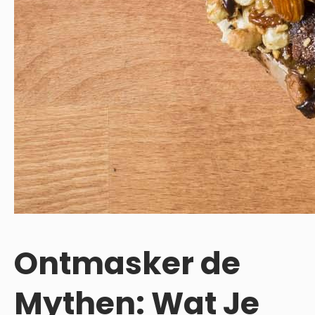
Ontmasker de
Mythen: Wat Je