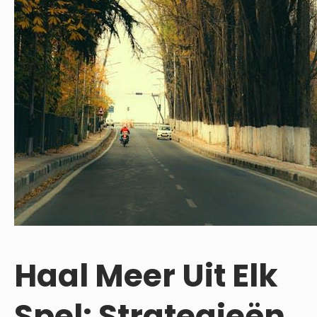
Haal​ Meer Uit Elk
Spel:‌ Strategieën