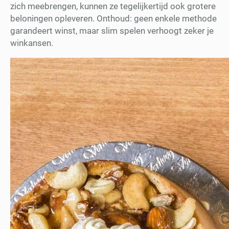
⁣zich meebrengen, kunnen ze⁤ tegelijkertijd ook grotere
⁣beloningen opleveren. Onthoud: ‌geen enkele methode
garandeert winst, maar slim spelen verhoogt‌ zeker je
winkansen.