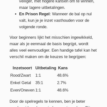
veiliger, met hogere​ kansen om te winnen,
maar lagere uitbetalingen.
En Prison Regel
: Wanneer de bal op nul
valt, kun je je inzet vasthouden​ voor ‍de
volgende ronde.
Voor beginners ‍lijkt het misschien ingewikkeld,
maar als je eenmaal de basis begrijpt, wordt
⁣alles veel eenvoudiger. ⁢Een handige tafel kan het
verschil maken om de ⁢keuzes te begrijpen:
Inzetsoort
Uitbetaling
Kans
Rood/Zwart
1:1
48.6%
Enkel Getal
35:1
2.7%
Even/Oneven
1:1
48.6%
Door de spelregels te kennen, ben je ⁣beter