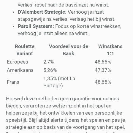
verlies; reset naar de basisinzet na winst.
D’Alembert Strategie:
Verhoog je inzet
stapsgewijs na verlies; verlaag het ⁣bij winst.
Paroli Systeem:
Focus op korte winstreeksen,
verhoog je inzet ‌alleen na winst.
Roulette
Voordeel voor de
Winstkans
Variant
Bank
1:1
Europees
2,7%
48,65%
Amerikaans
5,26%
47,37%
1,35% ⁢(met La
Frans
48,65%
Partage)
Hoewel‌ deze methodes geen garantie voor succes
‍bieden, vergroten ze wel je inzicht in het spel en
helpen ze⁢ je bij het ontwikkelen van‍ een persoonlijke
speelstijl. Blijf altijd alerts tijdens het spelen en pas je
strategie aan op basis van de voortgang van het spel.⁣