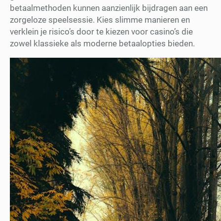
betaalmethoden kunnen ⁤aanzienlijk bijdragen aan ⁢een
zorgeloze speelsessie. Kies slimme manieren en
verklein je risico’s door ‍te kiezen voor casino’s die
⁤zowel klassieke‌ als moderne‌ betaalopties bieden.