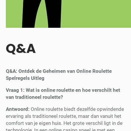
Q&A
Q&A: Ontdek de Geheimen van Online Roulette
Spelregels Uitleg
Vraag 1: Wat ⁢is online roulette en hoe verschilt het
van traditioneel roulette?
Antwoord:
Online roulette biedt dezelfde ‌opwindende
ervaring als ⁤traditioneel roulette, maar dan ‍vanuit ⁢het
comfort van je ‌eigen huis. Het grote verschil ligt in de
technologie. In een online casino speel je met een