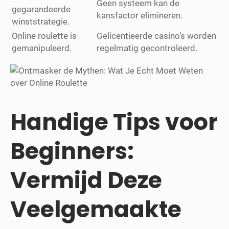
Geen systeem kan de
gegarandeerde
kansfactor elimineren.
winststrategie.
Online roulette is
Gelicentieerde casino’s worden
gemanipuleerd.
regelmatig gecontroleerd.
Handige Tips voor
⁢Beginners:
Vermijd Deze
Veelgemaakte