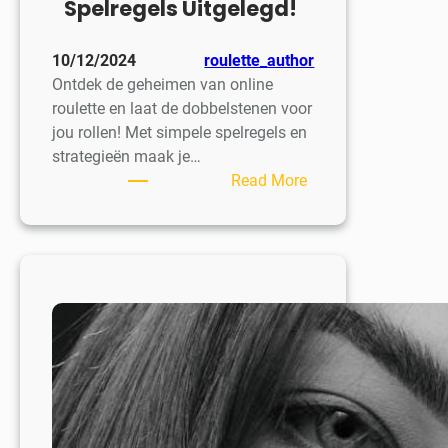
Spelregels Uitgelegd!
10/12/2024
roulette_author
Ontdek de geheimen van online
roulette en laat de dobbelstenen voor
jou rollen! Met simpele spelregels en
strategieën maak je…
:
Read More
Ontdek
de
Geheimen:
Online
Roulette
Spelregels
Uitgelegd!