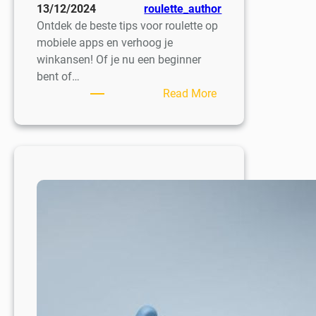
13/12/2024
roulette_author
Ontdek de beste tips voor roulette op
mobiele apps en verhoog je
winkansen! Of je nu een beginner
bent of…
:
Read More
Ontdek
de
Beste
Tips
voor
Roulette
op
Mobiele
Apps!