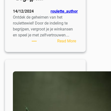
14/12/2024
roulette_author
Ontdek de geheimen van het
roulettewiel! Door de indeling te
begrijpen, vergroot je je winkansen
en speel je met zelfvertrouwen.…
:
Read More
Ontdek
de
Geheimen:
Roulettewiel
Indeling
Begrijpen!