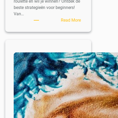
roulette en wil je winnen? Ontdek de
beste strategieën voor beginners!
Van…
:
Read More
Ontdek
de
Beste
Online
Roulette
Strategieën
voor
Beginners!