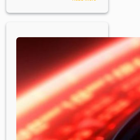
Ontdek
Legitieme
Online
Roulette:
Tips
&
Tricks!