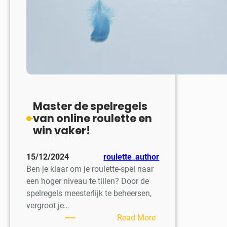
Master de spelregels
van online roulette en
win vaker!
15/12/2024
roulette_author
Ben je klaar om je roulette-spel naar
een hoger niveau te tillen? Door de
spelregels meesterlijk te beheersen,
vergroot je…
:
Read More