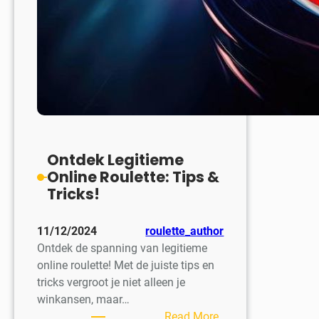
Ontdek Legitieme
Online Roulette: Tips &
Tricks!
11/12/2024
roulette_author
Ontdek de spanning van legitieme
online roulette! Met de juiste tips en
tricks vergroot je niet alleen je
winkansen, maar…
:
Read More