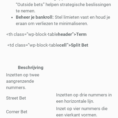
“Outside ⁣bets” helpen strategische beslissingen
‍te‌ nemen.
Beheer je bankroll:
Stel limieten​ vast en houd ​je
eraan om verliezen‌ te ⁤minimaliseren.
⁢ <th⁤ class=”wp-block-table
header”>Term
⁣ ‌
​ ⁢ ‌<td‍ class=”wp-block-table
cell”>Split Bet
​ ⁣
⁢ ‌‌ ⁤‌ ⁣ ​‍ ⁢ ​ ‍
Beschrijving
Inzetten op twee
‍aangrenzende
nummers.
Inzetten op drie nummers ⁤in
Street Bet
een⁤ horizontale lijn.
Inzet op ⁤vier nummers die
Corner Bet
een vierkant vormen.