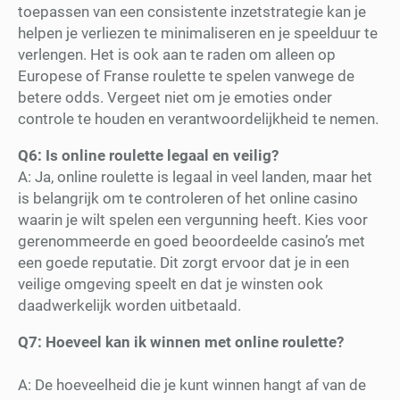
‌toepassen‍ van een⁢ consistente inzetstrategie kan je⁤
helpen je verliezen te⁢ minimaliseren en je speelduur ‌te
verlengen.​ Het is ook aan‍ te raden om alleen op
Europese of Franse roulette te ⁣spelen vanwege de
betere odds. Vergeet niet ‌om je emoties onder
controle te houden ⁢en verantwoordelijkheid te nemen.
Q6: Is online roulette legaal en veilig?
A: Ja, ‌online roulette ‍is ⁤legaal in veel landen, maar⁤ het
is belangrijk om ⁣te controleren⁤ of het online casino
waarin je wilt spelen een vergunning heeft. Kies voor
gerenommeerde en​ goed ⁣beoordeelde casino’s ⁣met
een goede ‍reputatie. Dit zorgt ervoor dat je in een
veilige omgeving ‍speelt en dat je winsten⁢ ook
⁢daadwerkelijk worden⁢ uitbetaald.
Q7: Hoeveel kan ik winnen met online roulette?
A: ⁣De‍ hoeveelheid die⁤ je kunt winnen⁣ hangt af van de