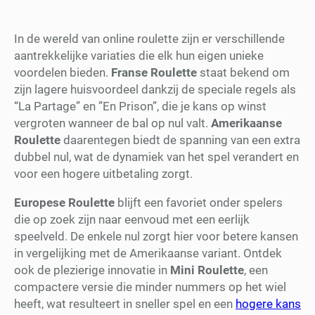
In de wereld van online roulette zijn er verschillende
‌aantrekkelijke variaties die elk hun ​eigen unieke
voordelen bieden.
Franse⁤ Roulette
staat ​bekend om ​
zijn lagere huisvoordeel dankzij de speciale regels als
“La Partage” en ​”En Prison”, die je kans op winst
vergroten wanneer de bal op nul valt.
Amerikaanse
Roulette
daarentegen‍ biedt de spanning van een extra
dubbel ⁤nul, wat‍ de dynamiek​ van het spel verandert en
voor een‍ hogere uitbetaling zorgt.
Europese Roulette
blijft een favoriet onder spelers
die op zoek zijn naar‌ eenvoud met een eerlijk
speelveld. De enkele nul zorgt hier voor betere kansen
in vergelijking ‌met de Amerikaanse variant. Ontdek
ook de plezierige innovatie in
Mini ⁢Roulette
, een ​
compactere versie die minder nummers op het wiel
heeft, ​wat resulteert ⁢in sneller spel en een
hogere kans