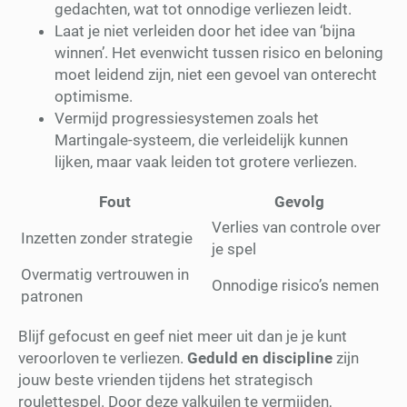
gedachten, wat ​tot onnodige verliezen leidt.
Laat je ​niet verleiden door het idee⁣ van⁢ ‘bijna
winnen’. ⁢Het evenwicht tussen risico ⁣en beloning⁣
moet​ leidend zijn, niet ‍een gevoel van onterecht
optimisme.
Vermijd progressiesystemen​ zoals het
Martingale-systeem, ‍die verleidelijk kunnen
lijken, maar vaak leiden tot grotere⁣ verliezen.
Fout
Gevolg
Verlies van⁤ controle over
Inzetten zonder strategie
je spel
Overmatig vertrouwen⁢ in
Onnodige risico’s‌ nemen
patronen
Blijf⁣ gefocust en geef niet meer uit dan je je ​kunt⁣
veroorloven te verliezen.
Geduld ⁢en discipline
zijn
jouw beste vrienden tijdens het ⁣strategisch​
roulettespel. Door deze valkuilen te vermijden,