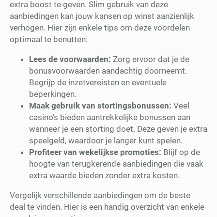
extra boost te geven. Slim gebruik van deze
aanbiedingen kan jouw kansen op winst aanzienlijk
verhogen. Hier zijn enkele tips om⁢ deze ⁣voordelen
⁢optimaal te benutten:
Lees de voorwaarden:
Zorg ervoor dat je de
bonusvoorwaarden aandachtig doorneemt.
Begrijp de inzetvereisten‍ en eventuele
beperkingen.
Maak ⁢gebruik van stortingsbonussen:
Veel ​
casino’s bieden aantrekkelijke⁢ bonussen aan
wanneer⁣ je ⁤een storting doet. Deze geven je extra
speelgeld,‍ waardoor je ⁤langer kunt spelen.
Profiteer van wekelijkse⁢ promoties:
Blijf op de
‍hoogte van terugkerende ‍aanbiedingen⁣ die vaak
‍extra waarde bieden zonder extra kosten.
Vergelijk verschillende‍ aanbiedingen om de ‌beste
deal te vinden. Hier ⁣is een ⁢handig overzicht ⁣van enkele