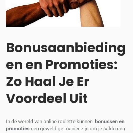
Bonusaanbieding
en en ​Promoties:
Zo ‍Haal Je‍ Er‌
Voordeel ⁢Uit
In de wereld van online roulette kunnen ‌
bonussen en⁤
promoties
een geweldige manier zijn om‍ je saldo een