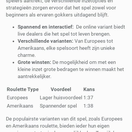
spelers aantrekt; de verschillende‌ inzetopties en
strategieën zorgen ervoor dat het spel zowel voor
beginners als ervaren⁢ gokkers uitdagend ‍blijft.
Spannend en interactief:
‌ De online variant biedt
live ‌dealers die het spel tot leven brengen.
Verschillende varianten:
Van Europees tot
Amerikaans, ‍elke spelsoort heeft zijn unieke⁣
charme.
Grote winsten:
De mogelijkheid om met ‌een
kleine inzet grote bedragen te winnen maakt ⁤het
aantrekkelijker.
Roulette Type
Voordeel
Kans
Europees
Lager huisvoordeel
1:37
Amerikaans
Spannender spel
1:38
De ‍populairste varianten van dit spel, zoals Europees
en Amerikaans roulette, bieden ieder hun eigen