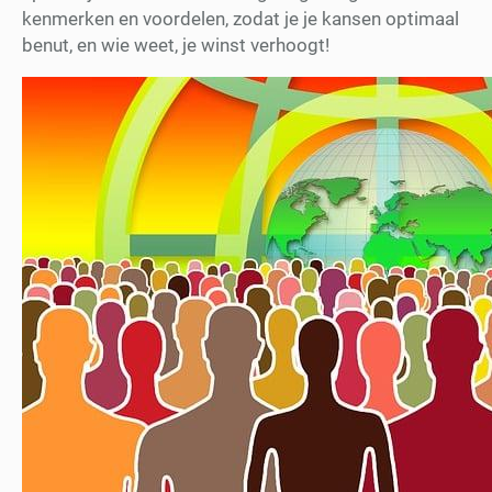
kenmerken en voordelen, zodat je je kansen optimaal
benut, en wie weet, je winst verhoogt!