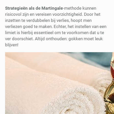
Strategieën als de Martingale
-methode kunnen
⁣risicovol zijn en vereisen‍ voorzichtigheid. Door het
inzetten te verdubbelen bij verlies, hoopt‌ men
‌verliezen goed te maken. Echter, het instellen van een
limiet is hierbij essentieel om te⁤ voorkomen dat u te
ver doorschiet. Altijd onthouden: gokken moet‌ leuk
blijven!