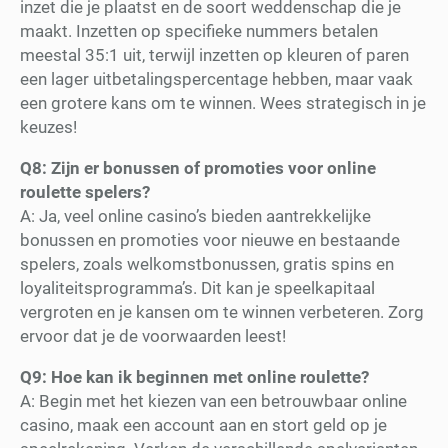
inzet die je plaatst en de soort weddenschap die‌ je
maakt. Inzetten op specifieke nummers betalen
meestal 35:1 uit, terwijl inzetten op kleuren of⁢ paren
een lager uitbetalingspercentage hebben, maar vaak
een grotere kans om te winnen. Wees strategisch in‍ je
keuzes!
Q8: Zijn er bonussen of promoties voor ‌online
roulette spelers?
A: Ja, veel online casino’s‍ bieden aantrekkelijke
bonussen ‌en promoties voor nieuwe en bestaande ​
spelers, zoals welkomstbonussen, gratis spins en
loyaliteitsprogramma’s. Dit kan‍ je speelkapitaal
vergroten en je kansen om te winnen verbeteren. Zorg
ervoor dat je ⁤de​ voorwaarden leest!
Q9:⁢ Hoe⁤ kan ik ⁣beginnen met online roulette?
A: Begin met het kiezen van een betrouwbaar online
casino, maak een account aan⁤ en stort geld ‌op je