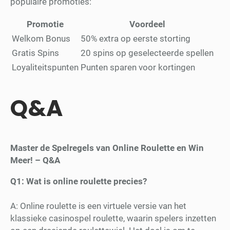
populaire promoties:
Promotie
Voordeel
Welkom Bonus
50% extra ⁢op eerste storting
Gratis Spins
20 spins op geselecteerde spellen
Loyaliteitspunten
Punten sparen voor kortingen
Q&A
Master​ de Spelregels van‍ Online Roulette en Win
Meer! – ⁢Q&A
Q1: Wat is online⁢ roulette precies?
A: Online roulette is een virtuele⁢ versie van het
‌klassieke casinospel roulette, waarin spelers inzetten​