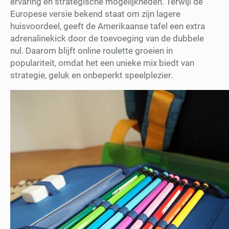
ervaring en⁢ strategische⁣ mogelijkheden. Terwijl de
Europese versie⁣ bekend staat om zijn lagere
huisvoordeel, geeft de Amerikaanse tafel een extra
adrenalinekick⁤ door de toevoeging van de dubbele⁢
nul. Daarom blijft online roulette groeien in
populariteit, ⁤omdat⁤ het een⁢ unieke mix biedt⁣ van
strategie, geluk en onbeperkt speelplezier.