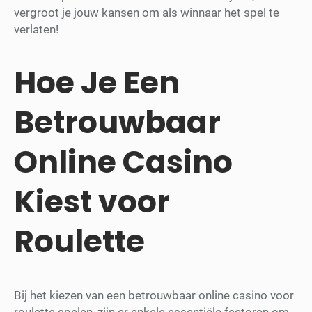
vergroot ​je jouw kansen om als winnaar het spel te
verlaten!
Hoe Je Een
Betrouwbaar
Online Casino‍
Kiest ⁣voor
Roulette
Bij het kiezen van een betrouwbaar online casino voor
roulette spelen, zijn er enkele essentiële ‍factoren⁢ om