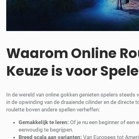
Waarom Online ‌Roul
Keuze is voor ⁢Spele
In de⁣ wereld⁤ van online gokken‌ genieten spelers steeds 
in ​de opwinding van de​ draaiende cilinder en de⁣ directe t
roulette boven andere spellen verheffen:
Gemakkelijk te leren:
Of je nu een beginner of een er
eenvoudig te begrijpen.
Breed scala aan ⁢varianten:
Van Europees ‌tot Amerika