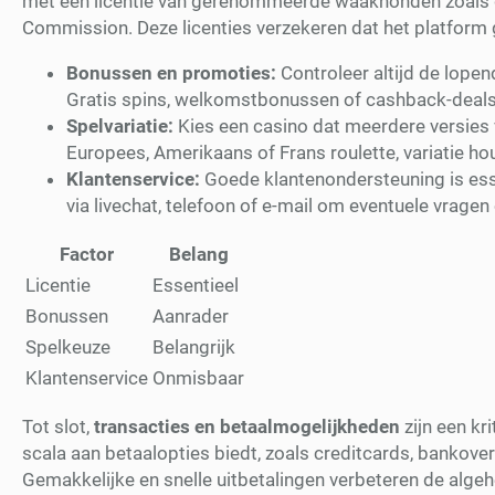
met een licentie van gerenommeerde waakhonden ‌zoals d
Commission. Deze licenties verzekeren dat het platform ger
Bonussen en ‍promoties:
Controleer ⁢altijd de lopen
Gratis ⁣spins, welkomstbonussen of ⁢cashback-deals 
Spelvariatie:
Kies een casino dat meerdere⁤ versies van
Europees, Amerikaans of Frans roulette, variatie houd
Klantenservice:
Goede klantenondersteuning⁣ is ess
‍via livechat,​ telefoon ⁤of ‍e-mail om‌ eventuele ⁤vrag
Factor
Belang
Licentie
Essentieel
Bonussen
Aanrader
Spelkeuze
Belangrijk
Klantenservice
Onmisbaar
Tot​ slot,
transacties ⁤en betaalmogelijkheden
zijn een⁣ kr
scala aan⁤ betaalopties biedt, ⁤zoals creditcards, ⁤bankover
Gemakkelijke en ⁤snelle‌ uitbetalingen verbeteren de algehe