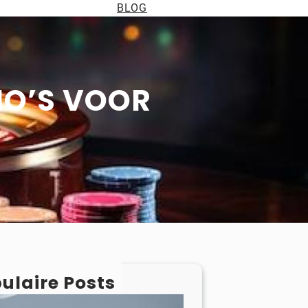
BLOG
NO’S VOOR
ulaire Posts