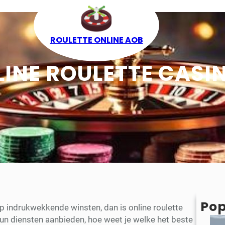
ROULETTE ONLINE AOB
LINE ROULETTE CASI
Pop
op indrukwekkende winsten, dan is online roulette
un diensten ‌aanbieden, ⁢hoe weet‌ je welke⁤ het beste