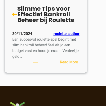
Slimme Tips voor
Effectief Bankroll
Beheer bij Roulette
30/11/2024
roulette_author
Een succesvol roulette-spel begint met
slim bankroll beheer! Stel altijd een
budget vast en houd je eraan. Verdeel je
geld…
:
Read More
Slimme
Tips
voor
Effectief
Bankroll
Beheer
bij