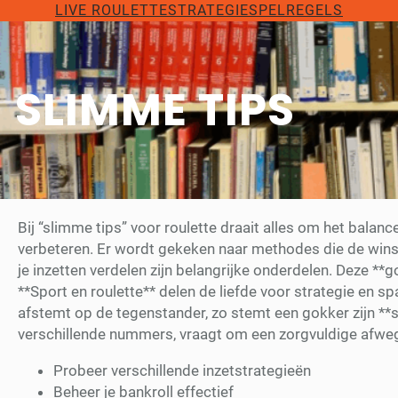
Spring
LIVE ROULETTE
STRATEGIE
SPELREGELS
naar
de
inhoud
SLIMME TIPS
Bij “slimme tips” voor roulette draait alles om het balan
verbeteren. Er wordt gekeken naar methodes die de winst
je inzetten verdelen zijn belangrijke onderdelen. Deze **
**Sport en roulette** delen de liefde voor strategie en s
afstemt op de tegenstander, zo stemt een gokker zijn **s
verschillende nummers, vraagt om een zorgvuldige afwegi
Probeer verschillende inzetstrategieën
Beheer je bankroll effectief