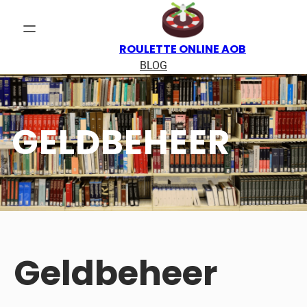
Spring
naar
de
ROULETTE ONLINE AOB
inhoud
BLOG
GELDBEHEER
Geldbeheer