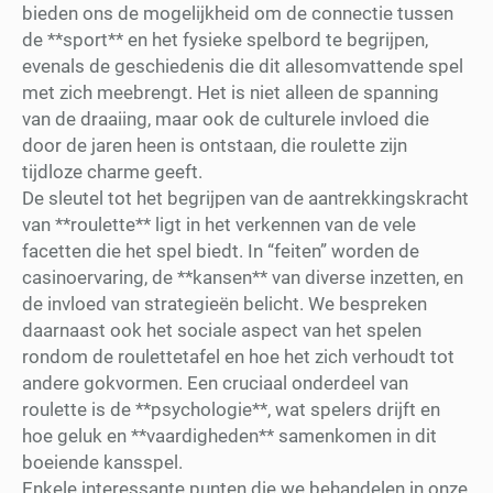
bieden ons de mogelijkheid om de connectie tussen
de **sport** en het fysieke spelbord te begrijpen,
evenals de geschiedenis die dit allesomvattende spel
met zich meebrengt. Het is niet alleen de spanning
van de draaiing, maar ook de culturele invloed die
door de jaren heen is ontstaan, die roulette zijn
tijdloze charme geeft.
De sleutel tot het begrijpen van de aantrekkingskracht
van **roulette** ligt in het verkennen van de vele
facetten die het spel biedt. In “feiten” worden de
casinoervaring, de **kansen** van diverse inzetten, en
de invloed van strategieën belicht. We bespreken
daarnaast ook het sociale aspect van het spelen
rondom de roulettetafel en hoe het zich verhoudt tot
andere gokvormen. Een cruciaal onderdeel van
roulette is de **psychologie**, wat spelers drijft en
hoe geluk en **vaardigheden** samenkomen in dit
boeiende kansspel.
Enkele interessante punten die we behandelen in onze