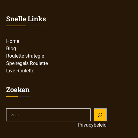
Snelle Links
Home
Blog
Roulette strategie
Spelregels Roulette
Live Roulette
Zoeken
S
e
Privacybeleid
a
r