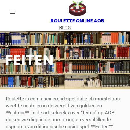
Spring
naar
de
ROULETTE ONLINE AOB
inhoud
BLOG
FEITEN
Roulette is een fascinerend spel dat zich moeiteloos
weet te nestelen in de wereld van gokken en
**cultuur**. In de artikelreeks over “feiten” op AOB,
duiken we diep in de oorsprong en verschillende
aspecten van dit iconische casinospel. **Feiten**